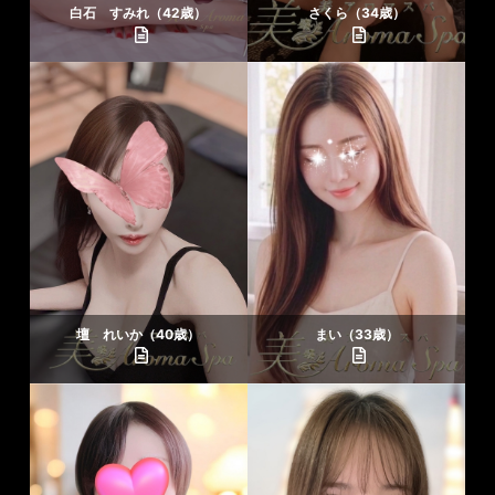
白石 すみれ（42歳）
さくら（34歳）
壇 れいか（40歳）
まい（33歳）