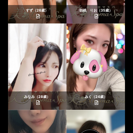
すず（26歳）
胡桃 りお（35歳）
みなみ（28歳）
みく（24歳）