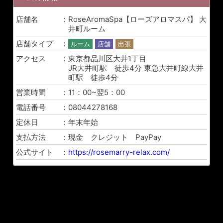
店舗名
RoseAromaSpa【ローズアロマスパ】 大
井町ルーム
店舗タイプ
ルーム
店舗
出張
アクセス
東京都品川区大井1丁目
JR大井町駅 徒歩4分 東急大井町線大井
町駅 徒歩4分
営業時間
11：00~翌5：00
電話番号
08044278168
定休日
年末年始
支払方法
現金 クレジット PayPay
公式サイト
https://rosemarry-relax.com/