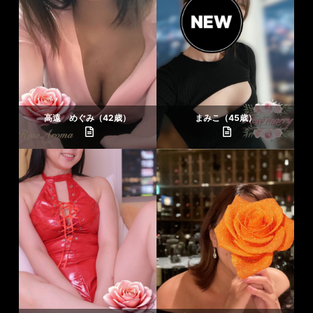
高遠 めぐみ（42歳）
まみこ（45歳）