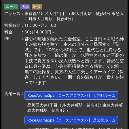
ルーム
店舗
出張
アクセス
東京都品川区大井1丁目（JR大井町駅 徒歩4分 東急大
井町線大井町駅 徒歩4分）
営業時間
11：00~翌5：00
料金
60分14,000円～
PR
都心の喧騒を離れた完全個室。ここは日々を戦う紳
士が鎧を脱ぎ捨て、本来の自分へと帰還する「聖
域」です。20代から50代まで、世代ごとに異なる
輝きを放つ「一輪の華」が、水溶性オイルと至高の
手技で貴方を深い没入状態へと誘います。贅沢な空
白に身を委ね、心身が再構築される感覚。その唯一
無二の記憶を、貴方の人生に美しくアーカイブ（保
存）してください。一期一会の温もりが、貴方を待
っています。
店舗一覧
RoseAromaSpa【ローズアロマスパ】 大井町ルーム
品川区大井1丁目（JR大井町駅 徒歩4分 東急大井町
線大井町駅 徒歩4分）
RoseAromaSpa【ローズアロマスパ】 芝公園ルーム