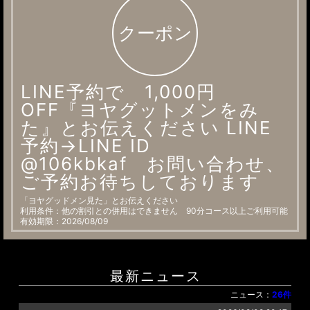
クーポン
LINE予約で 1,000円
OFF『ヨヤグットメンをみ
た』とお伝えください LINE
予約→LINE ID
@106kbkaf お問い合わせ、
ご予約お待ちしております
「ヨヤグッドメン見た」とお伝えください
利用条件：他の割引との併用はできません 90分コース以上ご利用可能
有効期限：2026/08/09
最新ニュース
ニュース：
26件