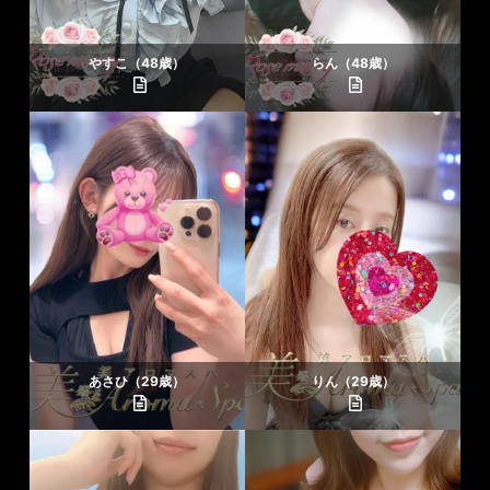
やすこ（48歳）
らん（48歳）
あさひ（29歳）
りん（29歳）