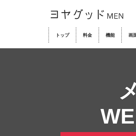
トップ
料金
機能
画
W