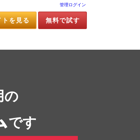
管理ログイン
イトを見る
無料で試す
用の
ム
です