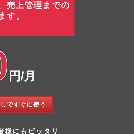
、売上管理までの
ます。
0
円/月
試しですぐに使う
者様にもピッタリ