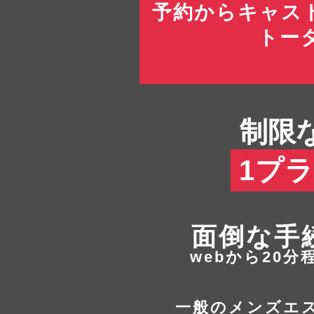
予約からキャス
トー
制限
1プ
面倒な手
webから20
一般のメンズエ